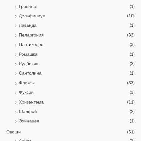
Гравилат
(1)
Дельфиниум
(10)
Лаванда
(1)
Пеларгония
(33)
Платикодон
(3)
Ромашка
(1)
Рудбекия
(3)
Сантолина
(1)
Флоксы
(33)
Фуксия
(3)
Хризантема
(11)
Шалфей
(2)
Эхинацея
(1)
Овощи
(51)
Арбуз
(1)