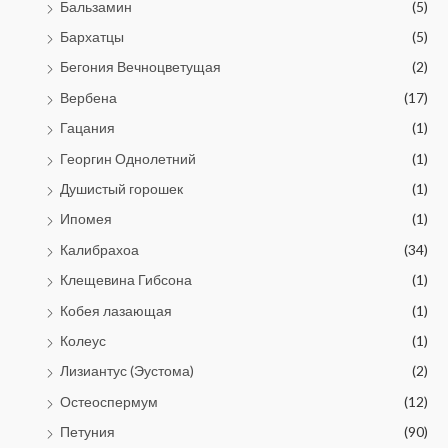
Бальзамин
(5)
Бархатцы
(5)
Бегония Вечноцветущая
(2)
Вербена
(17)
Гацания
(1)
Георгин Однолетний
(1)
Душистый горошек
(1)
Ипомея
(1)
Калибрахоа
(34)
Клещевина Гибсона
(1)
Кобея лазающая
(1)
Колеус
(1)
Лизиантус (Эустома)
(2)
Остеоспермум
(12)
Петуния
(90)