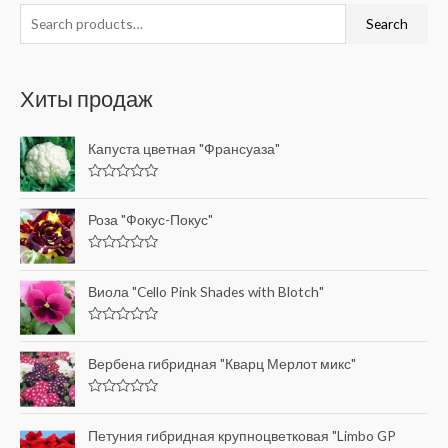
Search
Хиты продаж
Капуста цветная "Франсуаза"
R
a
t
Роза "Фокус-Покус"
e
d
0
R
o
a
u
t
Виола "Cello Pink Shades with Blotch"
t
e
o
d
f
0
5
R
o
a
u
t
Вербена гибридная "Кварц Мерлот микс"
t
e
o
d
f
0
5
R
o
a
u
t
Петуния гибридная крупноцветковая "Limbo GP
t
e