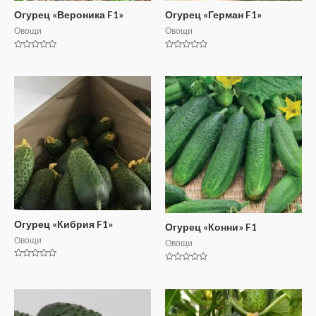
Огурец «Вероника F1»
Огурец «Герман F1»
Овощи
Овощи
Rated
Rated
0
0
out
out
of
of
5
5
Огурец «Кибрия F1»
Огурец «Конни» F1
Овощи
Овощи
Rated
Rated
0
0
out
out
of
of
5
5