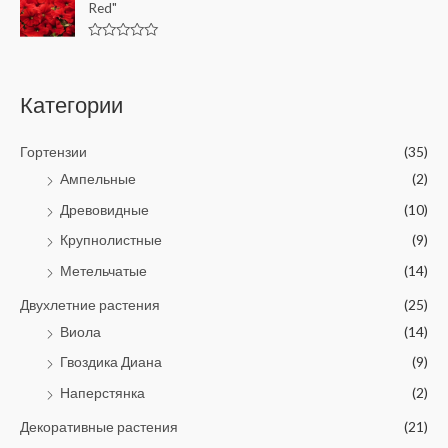
o
Red"
d
f
0
5
o
u
R
t
a
o
t
f
e
Категории
5
d
0
o
u
Гортензии
(35)
t
o
Ампельные
(2)
f
5
Древовидные
(10)
Крупнолистные
(9)
Метельчатые
(14)
Двухлетние растения
(25)
Виола
(14)
Гвоздика Диана
(9)
Наперстянка
(2)
Декоративные растения
(21)